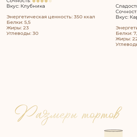
Например: если 35 гостей, то 35 * 200 = 7 кг