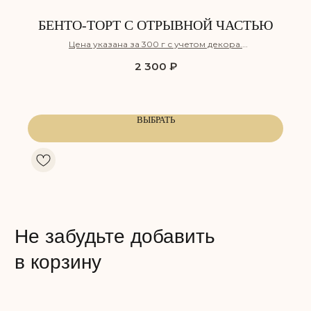
БЕНТО-ТОРТ С ОТРЫВНОЙ ЧАСТЬЮ
Цена указана за 300 г с учетом декора.
Бесплатная дегустация
2 300
₽
КЛУБНИЧНЫЙ ПЛОМБИР
СНИКЕРС
Воздушный ванильный бисквит,
Лёгкий шоколадный бисквит,
ВЫБРАТЬ
пропитанный сахарным сиропом,
пропитанный сахарным сиро
с прослойкой нежного крема
с прослойкой соленой карам
из сливочного сыра и клубники,
и хрустящим обжаренным ар
а также клубничного компоте.
дополненный нежным сливо
карамельным муссом на осн
Сладость:
натуральных сливок.
Сочность:
Вкус: Клубника
Сладость:
Сочность:
Энергетическая ценность: 350 ккал
Вкус: Карамель, арахис
Белки: 5,5
Жиры: 23
Энергетическая ценность: 350
Углеводы: 30
Белки: 7,5
Жиры: 22
Углеводы: 30