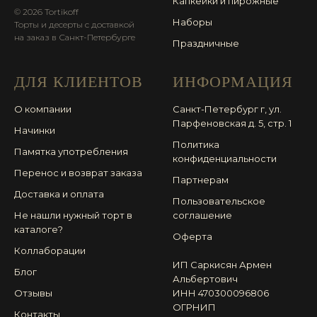
Капкейки и пирожные
© 2026 Tortikoff
Наборы
Торты и десерты с доставкой
на заказ в Санкт-Петербурге
Праздничные
ДЛЯ КЛИЕНТОВ
ИНФОРМАЦИЯ
О компании
Санкт-Петербург г, ул.
Парфеновская д. 5, стр. 1
Начинки
Политика
Памятка употребления
конфиденциальности
Перенос и возврат заказа
Партнерам
Доставка и оплата
Пользовательское
Не нашли нужный торт в
соглашение
каталоге?
Оферта
Коллаборации
ИП Саркисян Армен
Блог
Альбертович
Отзывы
ИНН 470300096806
ОГРНИП
Контакты