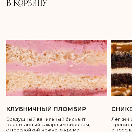
КЛУБНИЧНЫЙ ПЛОМБИР
СНИКЕРС
Воздушный ванильный бисквит,
Лёгкий шоколадный бисквит,
пропитанный сахарным сиропом,
пропитанный сахарным сиро
с прослойкой нежного крема
с прослойкой соленой карам
из сливочного сыра и клубники,
и хрустящим обжаренным ар
а также клубничного компоте.
дополненный нежным сливо
карамельным муссом на осн
Сладость:
натуральных сливок.
Сочность:
Вкус: Клубника
Сладость:
Сочность:
Энергетическая ценность: 350 ккал
Вкус: Карамель, арахис
Белки: 5,5
Жиры: 23
Энергетическая ценность: 350
Углеводы: 30
Белки: 7,5
Жиры: 22
Углеводы: 30