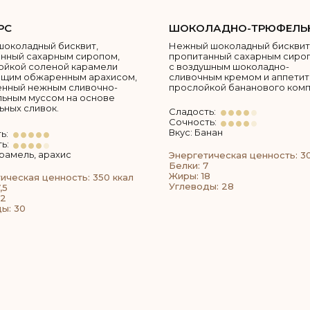
РС
ШОКОЛАДНО-ТРЮФЕЛЬ
шоколадный бисквит,
Нежный шоколадный бисквит
нный сахарным сиропом,
пропитанный сахарным сиро
ойкой соленой карамели
с воздушным шоколадно-
ящим обжаренным арахисом,
сливочным кремом и аппети
енный нежным сливочно-
прослойкой бананового комп
ьным муссом на основе
ьных сливок.
Сладость:
Сочность:
Вкус: Банан
ь:
ь:
арамель, арахис
Энергетическая ценность: 3
Белки: 7
Жиры: 18
ическая ценность: 350 ккал
Углеводы: 28
,5
22
ы: 30