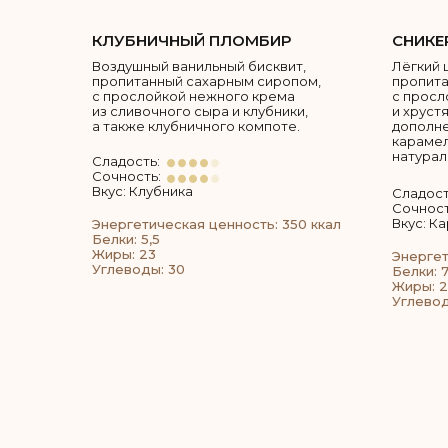
КЛУБНИЧНЫЙ ПЛОМБИР
СНИКЕ
Воздушный ванильный бисквит,
Лёгкий 
пропитанный сахарным сиропом,
пропита
с прослойкой нежного крема
с просл
из сливочного сыра и клубники,
и хруст
а также клубничного компоте.
дополн
карамел
натурал
Сладость:
Сочность:
Вкус: Клубника
Сладост
Сочност
Вкус: К
Энергетическая ценность: 350 ккал
Белки: 5,5
Жиры: 23
Энергет
Углеводы: 30
Белки: 7
Жиры: 
Углевод