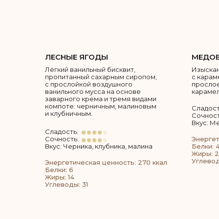
ЛЕСНЫЕ ЯГОДЫ
МЕДОВ
Лёгкий ванильный бисквит,
Изыскан
пропитанный сахарным сиропом,
с карам
с прослойкой воздушного
просло
ванильного мусса на основе
карамел
заварного крема и тремя видами
компоте: черничным, малиновым
Сладост
и клубничным.
Сочност
Вкус: М
Сладость:
Сочность:
Энергет
Вкус: Черника, клубника, малина
Белки: 4
Жиры: 
Углевод
Энергетическая ценность: 270 ккал
Белки: 6
Жиры: 14
Углеводы: 31