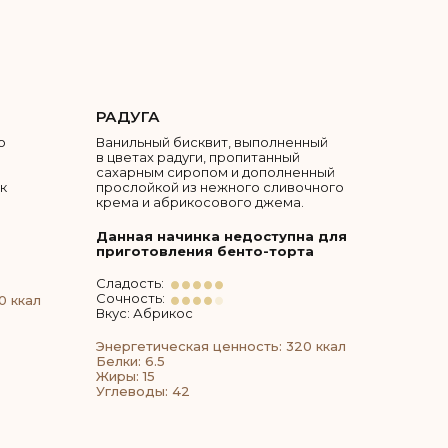
РАДУГА
о
Ванильный бисквит, выполненный
в цветах радуги, пропитанный
сахарным сиропом и дополненный
к
прослойкой из нежного сливочного
крема и абрикосового джема.
Данная начинка недоступна для
приготовления бенто-торта
Сладость:
Сочность:
0 ккал
Вкус: Абрикос
Энергетическая ценность: 320 ккал
Белки: 6.5
Жиры: 15
Углеводы: 42