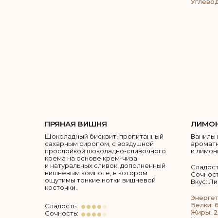
Углевод
ПРЯНАЯ ВИШНЯ
ЛИМО
Шоколадный бисквит, пропитанный
Ванильн
сахарным сиропом, с воздушной
ароматн
прослойкой шоколадно-сливочного
и лимон
крема на основе крем-чиза
и натуральных сливок, дополненный
Сладост
вишневым компоте, в котором
Сочност
ощутимы тонкие нотки вишневой
Вкус: Л
косточки.
Энергет
Белки: 6
Сладость:
Жиры: 2
Сочность: