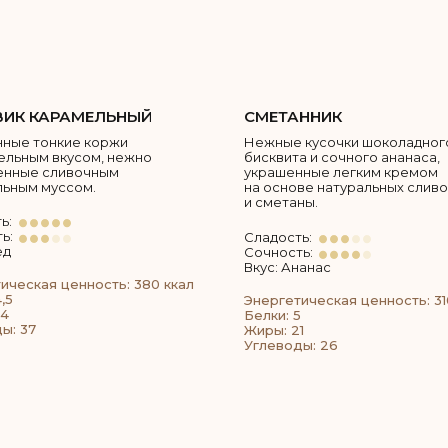
ИК КАРАМЕЛЬНЫЙ
СМЕТАННИК
ные тонкие коржи
Нежные кусочки шоколадног
ельным вкусом, нежно
бисквита и сочного ананаса,
енные сливочным
украшенные легким кремом
ьным муссом.
на основе натуральных сливо
и сметаны.
ь:
ь:
Сладость:
ед
Сочность:
Вкус: Ананас
ическая ценность: 380 ккал
,5
Энергетическая ценность: 31
24
Белки: 5
ы: 37
Жиры: 21
Углеводы: 26