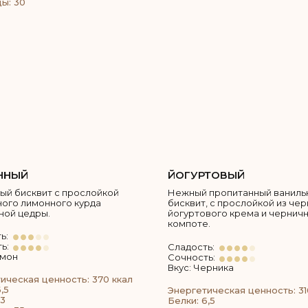
ы: 30
ННЫЙ
ЙОГУРТОВЫЙ
ый бисквит с прослойкой
Нежный пропитанный ваниль
ого лимонного курда
бисквит, с прослойкой из че
ной цедры.
йогуртового крема и чернич
компоте.
ь:
ь:
Сладость:
имон
Сочность:
Вкус: Черника
ическая ценность: 370 ккал
,5
Энергетическая ценность: 31
3
Белки: 6,5