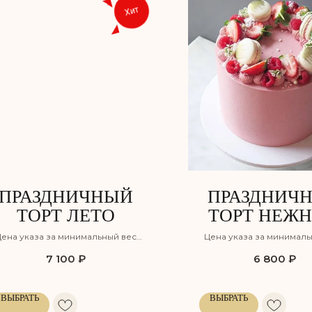
Хит
ПРАЗДНИЧНЫЙ
ПРАЗДНИЧ
ТОРТ ЛЕТО
ТОРТ НЕЖ
ПОЦЕЛУЙ 
ена указа за минимальный вес
Цена указа за минималь
ЗАКАЗ В СА
орта с учётом оформления, но
торта с учётом оформле
7 100
₽
6 800
₽
без учёта доставки
без учёта доставк
ПЕТЕРБУРГ
TORTIKO
ВЫБРАТЬ
ВЫБРАТЬ