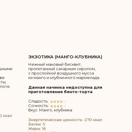
ЭКЗОТИКА (МАНГО-КЛУБНИКА)
Нежный маковый бисквит,
ушными
пропитанный сахарным сиропом,
с прослойкой воздушного мусса
ове
из манго и клубничного мармелада.
ты,
поте.
Данная начинка недоступна для
приготовления бенто-торта
Сладость:
Сочность:
Вкус: Манго, клубника
0 ккал
Энергетическая ценность: 270 ккал
Белки: 5
Жиры: 16