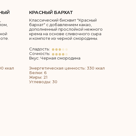
НЫЙ
КРАСНЫЙ БАРХАТ
,
Классический бисквит "Красный
пом,
бархат" с добавлением какао,
дополненный прослойкой нежного
тной
крема на основе сливочного сыра
оте.
и компоте из черной смородины.
Сладость:
Сочность:
Вкус: Черная смородина
00 ккал
Энергетическая ценность: 330 ккал
Белки: 6
Жиры: 21
Углеводы: 30