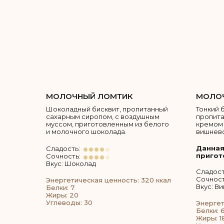
МОЛОЧНЫЙ ЛОМТИК
МОЛОЧ
Шоколадный бисквит, пропитанный
Тонкий 
сахарным сиропом, с воздушным
пропит
муссом, приготовленным из белого
кремом 
и молочного шоколада.
вишнево
Данная
Сладость:
пригот
Сочность:
Вкус: Шоколад
Сладост
Сочност
Энергетическая ценность: 320 ккал
Вкус: В
Белки: 7
Жиры: 20
Углеводы: 30
Энергет
Белки: 6
Жиры: 1