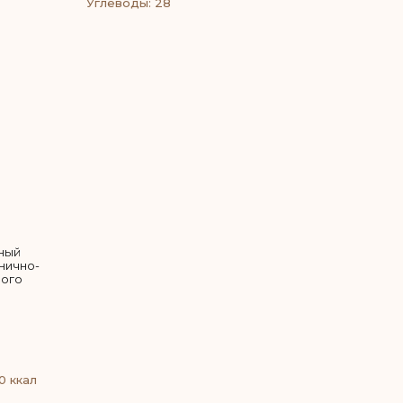
Углеводы: 28
ный
рнично-
ного
0 ккал