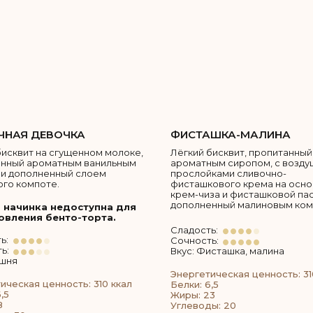
НАЯ ДЕВОЧКА
ФИСТАШКА-МАЛИНА
бисквит на сгущенном молоке,
Лёгкий бисквит, пропитанный
анный ароматным ванильным
ароматным сиропом, с возд
и дополненный слоем
прослойками сливочно-
го компоте.
фисташкового крема на осн
крем-чиза и фисташковой пас
дополненный малиновым ком
 начинка недоступна для
овления бенто-торта.
Сладость:
ь:
Сочность:
ь:
Вкус: Фисташка, малина
ишня
Энергетическая ценность: 31
ическая ценность: 310 ккал
Белки: 6,5
,5
Жиры: 23
8
Углеводы: 20