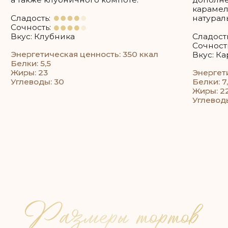
Например: если 35 гостей, то 35 * 200 = 7 кг