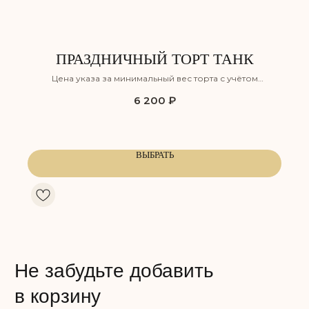
ПРАЗДНИЧНЫЙ ТОРТ ТАНК
Цена указа за минимальный вес торта с учётом
оформления, но без учёта доставки
6 200
₽
КЛУБНИЧНЫЙ ПЛОМБИР
СНИКЕРС
Воздушный ванильный бисквит,
Лёгкий шоколадный бисквит,
пропитанный сахарным сиропом,
пропитанный сахарным сиро
ВЫБРАТЬ
с прослойкой нежного крема
с прослойкой соленой карам
из сливочного сыра и клубники,
и хрустящим обжаренным ар
а также клубничного компоте.
дополненный нежным сливо
карамельным муссом на осн
Сладость:
натуральных сливок.
Сочность:
Вкус: Клубника
Сладость:
Сочность:
Энергетическая ценность: 350 ккал
Вкус: Карамель, арахис
Белки: 5,5
Жиры: 23
Энергетическая ценность: 350
Углеводы: 30
Белки: 7,5
Жиры: 22
Углеводы: 30