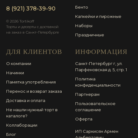
Бенто
8 (921) 378-39-90
Капкейки и пирожные
© 2026 Tortikoff
Наборы
Торты и десерты с доставкой
на заказ в Санкт-Петербурге
Праздничные
ДЛЯ КЛИЕНТОВ
ИНФОРМАЦИЯ
О компании
Санкт-Петербург г, ул.
Парфеновская д. 5, стр. 1
Начинки
Политика
Памятка употребления
конфиденциальности
Перенос и возврат заказа
Партнерам
Доставка и оплата
Пользовательское
Не нашли нужный торт в
соглашение
каталоге?
Оферта
Коллаборации
ИП Саркисян Армен
Блог
Альбертович