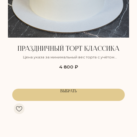
ПРАЗДНИЧНЫЙ ТОРТ КЛАССИКА
Цена указа за минимальный вес торта с учётом
оформления, но без учёта доставки
4 800
₽
КЛУБНИЧНЫЙ ПЛОМБИР
СНИКЕРС
Воздушный ванильный бисквит,
Лёгкий шоколадный бисквит,
пропитанный сахарным сиропом,
пропитанный сахарным сиро
с прослойкой нежного крема
с прослойкой соленой карам
из сливочного сыра и клубники,
и хрустящим обжаренным ар
ВЫБРАТЬ
а также клубничного компоте.
дополненный нежным сливо
карамельным муссом на осн
Сладость:
натуральных сливок.
Сочность:
Вкус: Клубника
Сладость:
Сочность:
Энергетическая ценность: 350 ккал
Вкус: Карамель, арахис
Белки: 5,5
Жиры: 23
Энергетическая ценность: 350
Углеводы: 30
Белки: 7,5
Жиры: 22