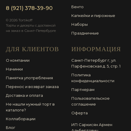
Бенто
8 (921) 378-39-90
Капкейки и пирожные
© 2026 Tortikoff
Наборы
Торты и десерты с доставкой
на заказ в Санкт-Петербурге
Праздничные
ДЛЯ КЛИЕНТОВ
ИНФОРМАЦИЯ
О компании
Санкт-Петербург г, ул.
Парфеновская д. 5, стр. 1
Начинки
Политика
Памятка употребления
конфиденциальности
Перенос и возврат заказа
Партнерам
Доставка и оплата
Пользовательское
Не нашли нужный торт в
соглашение
каталоге?
Оферта
Коллаборации
ИП Саркисян Армен
Блог
Альбертович