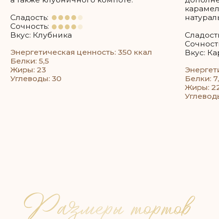
Например: если 35 гостей, то 35 * 200 = 7 кг