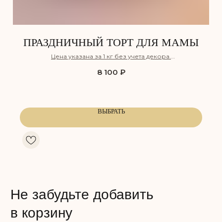
ПРАЗДНИЧНЫЙ ТОРТ ДЛЯ МАМЫ
Цена указана за 1 кг без учета декора.
Бесплатная дегустация
8 100
₽
КЛУБНИЧНЫЙ ПЛОМБИР
СНИКЕРС
Воздушный ванильный бисквит,
Лёгкий шоколадный бисквит,
пропитанный сахарным сиропом,
пропитанный сахарным сиро
ВЫБРАТЬ
с прослойкой нежного крема
с прослойкой соленой карам
из сливочного сыра и клубники,
и хрустящим обжаренным ар
а также клубничного компоте.
дополненный нежным сливо
карамельным муссом на осн
Сладость:
натуральных сливок.
Сочность:
Вкус: Клубника
Сладость:
Сочность:
Энергетическая ценность: 350 ккал
Вкус: Карамель, арахис
Белки: 5,5
Жиры: 23
Энергетическая ценность: 350
Углеводы: 30
Белки: 7,5
Жиры: 22
Углеводы: 30