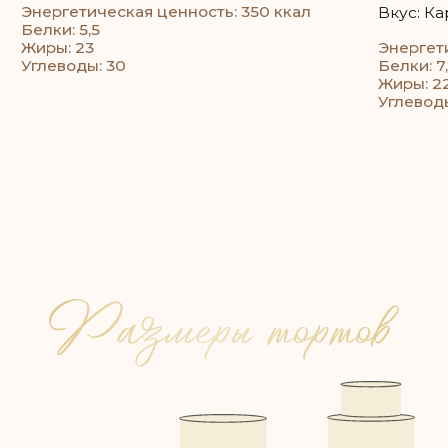
Например: если 35 гостей, то 35 * 200 = 7 кг