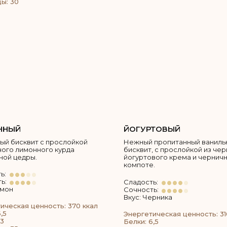
ы: 30
ННЫЙ
ЙОГУРТОВЫЙ
ый бисквит с прослойкой
Нежный пропитанный ваниль
ого лимонного курда
бисквит, с прослойкой из че
ной цедры.
йогуртового крема и чернич
компоте.
ь:
ь:
Сладость:
имон
Сочность:
Вкус: Черника
ическая ценность: 370 ккал
,5
Энергетическая ценность: 31
3
Белки: 6,5