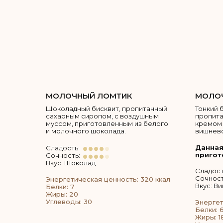
МОЛОЧНЫЙ ЛОМТИК
МОЛОЧ
Шоколадный бисквит, пропитанный
Тонкий 
сахарным сиропом, с воздушным
пропит
муссом, приготовленным из белого
кремом 
и молочного шоколада.
вишнево
Данная
Сладость:
пригот
Сочность:
Вкус: Шоколад
Сладост
Сочност
Энергетическая ценность: 320 ккал
Вкус: В
Белки: 7
Жиры: 20
Углеводы: 30
Энергет
Белки: 6
Жиры: 1