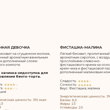
НАЯ ДЕВОЧКА
ФИСТАШКА-МАЛИНА
бисквит на сгущенном молоке,
Лёгкий бисквит, пропитанный
анный ароматным ванильным
ароматным сиропом, с возд
и дополненный слоем
прослойками сливочно-
го компоте.
фисташкового крема на осн
крем-чиза и фисташковой пас
дополненный малиновым ком
 начинка недоступна для
овления бенто-торта.
Сладость:
ь:
Сочность:
ь:
Вкус: Фисташка, малина
ишня
Энергетическая ценность: 31
ическая ценность: 310 ккал
Белки: 6,5
,5
Жиры: 23
8
Углеводы: 20