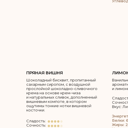
Углевод
ПРЯНАЯ ВИШНЯ
ЛИМО
Шоколадный бисквит, пропитанный
Ванильн
сахарным сиропом, с воздушной
ароматн
прослойкой шоколадно-сливочного
и лимон
крема на основе крем-чиза
и натуральных сливок, дополненный
Сладост
вишневым компоте, в котором
Сочност
ощутимы тонкие нотки вишневой
Вкус: Л
косточки.
Энергет
Белки: 6
Сладость:
Жиры: 2
Сочность: