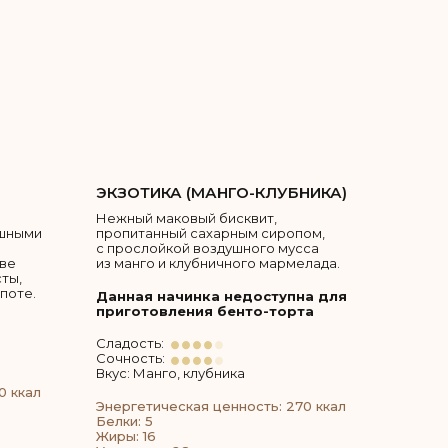
ЭКЗОТИКА (МАНГО-КЛУБНИКА)
Нежный маковый бисквит,
ушными
пропитанный сахарным сиропом,
с прослойкой воздушного мусса
ове
из манго и клубничного мармелада.
ты,
поте.
Данная начинка недоступна для
приготовления бенто-торта
Сладость:
Сочность:
Вкус: Манго, клубника
0 ккал
Энергетическая ценность: 270 ккал
Белки: 5
Жиры: 16