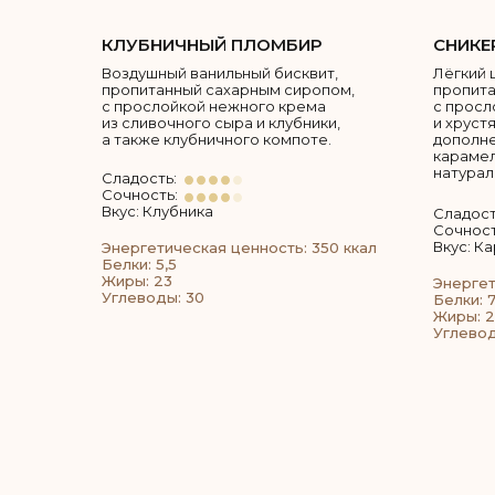
КЛУБНИЧНЫЙ ПЛОМБИР
СНИКЕ
Воздушный ванильный бисквит,
Лёгкий 
пропитанный сахарным сиропом,
пропита
с прослойкой нежного крема
с просл
из сливочного сыра и клубники,
и хруст
а также клубничного компоте.
дополн
карамел
натурал
Сладость:
Сочность:
Вкус: Клубника
Сладост
Сочност
Вкус: К
Энергетическая ценность: 350 ккал
Белки: 5,5
Жиры: 23
Энергет
Углеводы: 30
Белки: 7
Жиры: 
Углевод