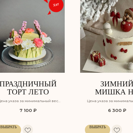
Хит
ПРАЗДНИЧНЫЙ
ЗИМНИ
ТОРТ ЛЕТО
МИШКА 
ЗАКАЗ В СА
ена указа за минимальный вес
Цена указа за минималь
ПЕТЕРБУРГ
орта с учётом оформления, но
торта с учётом оформле
7 100
₽
6 300
₽
без учёта доставки
без учёта доставк
TORTIKO
ВЫБРАТЬ
ВЫБРАТЬ