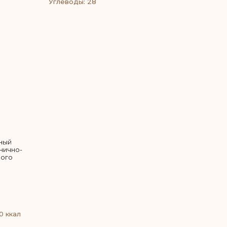
Углеводы: 28
ный
рнично-
ного
0 ккал