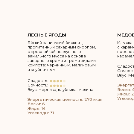
ЛЕСНЫЕ ЯГОДЫ
МЕДОВ
Лёгкий ванильный бисквит,
Изыскан
пропитанный сахарным сиропом,
с карам
с прослойкой воздушного
просло
ванильного мусса на основе
карамел
заварного крема и тремя видами
компоте: черничным, малиновым
Сладост
и клубничным.
Сочност
Вкус: М
Сладость:
Сочность:
Энергет
Вкус: Черника, клубника, малина
Белки: 4
Жиры: 
Углевод
Энергетическая ценность: 270 ккал
Белки: 6
Жиры: 14
Углеводы: 31