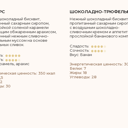
РС
ШОКОЛАДНО-ТРЮФЕЛЬ
шоколадный бисквит,
Нежный шоколадный бисквит
нный сахарным сиропом,
пропитанный сахарным сиро
ойкой соленой карамели
с воздушным шоколадно-
ящим обжаренным арахисом,
сливочным кремом и аппети
енный нежным сливочно-
прослойкой бананового комп
ьным муссом на основе
ьных сливок.
Сладость:
Сочность:
Вкус: Банан
ь:
ь:
арамель, арахис
Энергетическая ценность: 3
Белки: 7
Жиры: 18
ическая ценность: 350 ккал
Углеводы: 28
,5
22
ы: 30