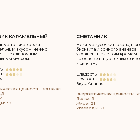
ИК КАРАМЕЛЬНЫЙ
СМЕТАННИК
ные тонкие коржи
Нежные кусочки шоколадног
ельным вкусом, нежно
бисквита и сочного ананаса,
енные сливочным
украшенные легким кремом
ьным муссом.
на основе натуральных сливо
и сметаны.
ь:
ь:
Сладость:
ед
Сочность:
Вкус: Ананас
ическая ценность: 380 ккал
,5
Энергетическая ценность: 31
24
Белки: 5
ы: 37
Жиры: 21
Углеводы: 26