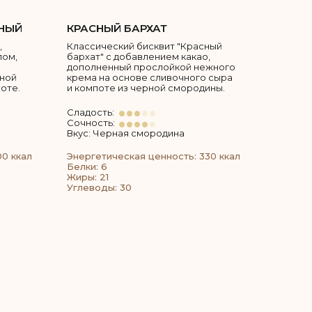
НЫЙ
КРАСНЫЙ БАРХАТ
,
Классический бисквит "Красный
пом,
бархат" с добавлением какао,
дополненный прослойкой нежного
тной
крема на основе сливочного сыра
оте.
и компоте из черной смородины.
Сладость:
Сочность:
Вкус: Черная смородина
00 ккал
Энергетическая ценность: 330 ккал
Белки: 6
Жиры: 21
Углеводы: 30