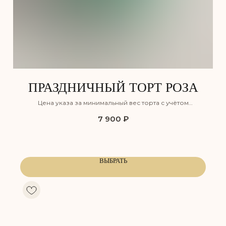
ПРАЗДНИЧНЫЙ ТОРТ РОЗА
Цена указа за минимальный вес торта с учётом
оформления, но без учёта доставки
7 900
₽
КЛУБНИЧНЫЙ ПЛОМБИР
СНИКЕРС
Воздушный ванильный бисквит,
Лёгкий шоколадный бисквит,
пропитанный сахарным сиропом,
пропитанный сахарным сиро
с прослойкой нежного крема
с прослойкой соленой карам
из сливочного сыра и клубники,
и хрустящим обжаренным ар
ВЫБРАТЬ
а также клубничного компоте.
дополненный нежным сливо
карамельным муссом на осн
Сладость:
натуральных сливок.
Сочность:
Вкус: Клубника
Сладость:
Сочность:
Энергетическая ценность: 350 ккал
Вкус: Карамель, арахис
Белки: 5,5
Жиры: 23
Энергетическая ценность: 350
Углеводы: 30
Белки: 7,5