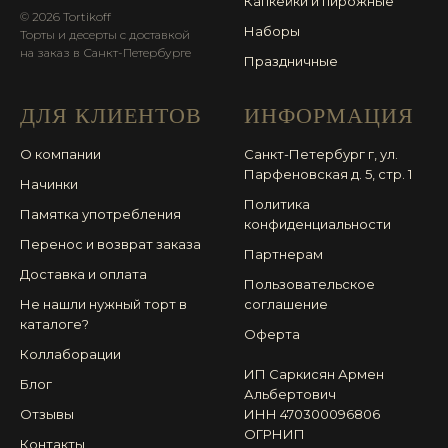
Капкейки и пирожные
© 2026 Tortikoff
Наборы
Торты и десерты с доставкой
на заказ в Санкт-Петербурге
Праздничные
ДЛЯ КЛИЕНТОВ
ИНФОРМАЦИЯ
О компании
Санкт-Петербург г, ул.
Парфеновская д. 5, стр. 1
Начинки
Политика
Памятка употребления
конфиденциальности
Перенос и возврат заказа
Партнерам
Доставка и оплата
Пользовательское
Не нашли нужный торт в
соглашение
каталоге?
Оферта
Коллаборации
ИП Саркисян Армен
Блог
Альбертович
Отзывы
ИНН 470300096806
ОГРНИП
Контакты