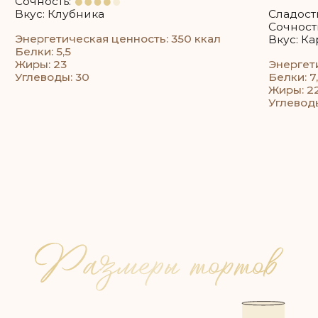
Например: если 35 гостей, то 35 * 200 = 7 кг