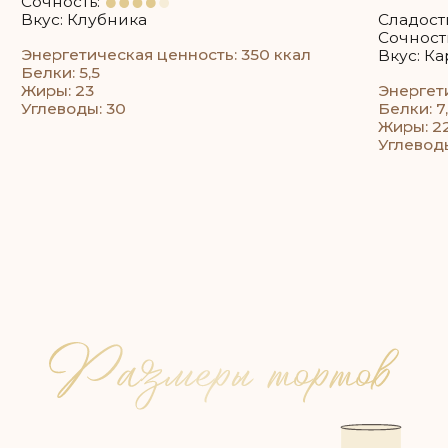
Например: если 35 гостей, то 35 * 200 = 7 кг