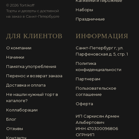
Капкейки и пирожные
© 2026 Tortikoff
Наборы
Торты и десерты с доставкой
на заказ в Санкт-Петербурге
Праздничные
ДЛЯ КЛИЕНТОВ
ИНФОРМАЦИЯ
О компании
Санкт-Петербург г, ул.
Парфеновская д. 5, стр. 1
Начинки
Политика
Памятка употребления
конфиденциальности
Перенос и возврат заказа
Партнерам
Доставка и оплата
Пользовательское
Не нашли нужный торт в
соглашение
каталоге?
Оферта
Коллаборации
ИП Саркисян Армен
Блог
Альбертович
Отзывы
ИНН 470300096806
ОГРНИП
Контакты