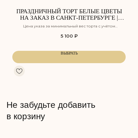
ПРАЗДНИЧНЫЙ ТОРТ БЕЛЫЕ ЦВЕТЫ
НА ЗАКАЗ В САНКТ-ПЕТЕРБУРГЕ |
TORTIKOFF
Цена указа за минимальный вес торта с учётом
оформления, но без учёта доставки
5 100
₽
КЛУБНИЧНЫЙ ПЛОМБИР
СНИКЕРС
Воздушный ванильный бисквит,
Лёгкий шоколадный бисквит,
ВЫБРАТЬ
пропитанный сахарным сиропом,
пропитанный сахарным сиро
с прослойкой нежного крема
с прослойкой соленой карам
из сливочного сыра и клубники,
и хрустящим обжаренным ар
а также клубничного компоте.
дополненный нежным сливо
карамельным муссом на осн
Сладость:
натуральных сливок.
Сочность:
Вкус: Клубника
Сладость:
Сочность:
Энергетическая ценность: 350 ккал
Вкус: Карамель, арахис
Белки: 5,5
Жиры: 23
Энергетическая ценность: 350
Углеводы: 30
Белки: 7,5
Жиры: 22
Углеводы: 30