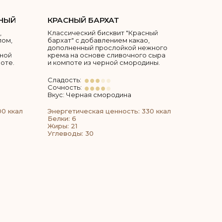
НЫЙ
КРАСНЫЙ БАРХАТ
,
Классический бисквит "Красный
пом,
бархат" с добавлением какао,
дополненный прослойкой нежного
тной
крема на основе сливочного сыра
оте.
и компоте из черной смородины.
Сладость:
Сочность:
Вкус: Черная смородина
00 ккал
Энергетическая ценность: 330 ккал
Белки: 6
Жиры: 21
Углеводы: 30