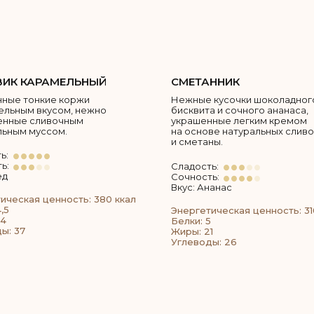
ИК КАРАМЕЛЬНЫЙ
СМЕТАННИК
ные тонкие коржи
Нежные кусочки шоколадног
ельным вкусом, нежно
бисквита и сочного ананаса,
енные сливочным
украшенные легким кремом
ьным муссом.
на основе натуральных сливо
и сметаны.
ь:
ь:
Сладость:
ед
Сочность:
Вкус: Ананас
ическая ценность: 380 ккал
,5
Энергетическая ценность: 31
24
Белки: 5
ы: 37
Жиры: 21
Углеводы: 26