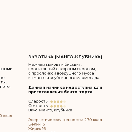
ЭКЗОТИКА (МАНГО-КЛУБНИКА)
Нежный маковый бисквит,
ушными
пропитанный сахарным сиропом,
с прослойкой воздушного мусса
ове
из манго и клубничного мармелада.
ты,
поте.
Данная начинка недоступна для
приготовления бенто-торта
Сладость:
Сочность:
Вкус: Манго, клубника
0 ккал
Энергетическая ценность: 270 ккал
Белки: 5
Жиры: 16