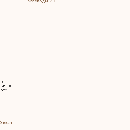
Углеводы: 28
ный
рнично-
ного
0 ккал