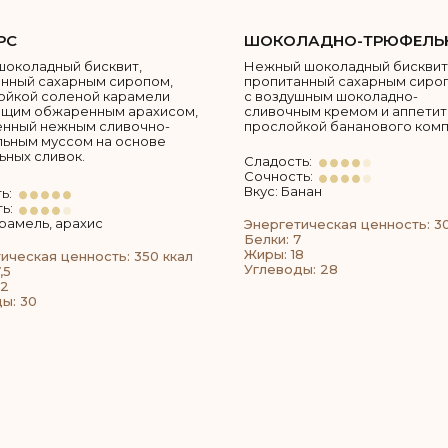
РС
ШОКОЛАДНО-ТРЮФЕЛЬ
шоколадный бисквит,
Нежный шоколадный бисквит
нный сахарным сиропом,
пропитанный сахарным сиро
ойкой соленой карамели
с воздушным шоколадно-
ящим обжаренным арахисом,
сливочным кремом и аппети
енный нежным сливочно-
прослойкой бананового комп
ьным муссом на основе
ьных сливок.
Сладость:
Сочность:
Вкус: Банан
ь:
ь:
арамель, арахис
Энергетическая ценность: 3
Белки: 7
Жиры: 18
ическая ценность: 350 ккал
Углеводы: 28
,5
22
ы: 30