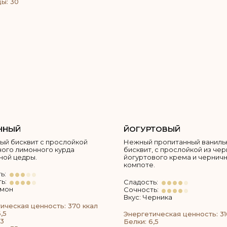
ы: 30
ННЫЙ
ЙОГУРТОВЫЙ
ый бисквит с прослойкой
Нежный пропитанный ваниль
ого лимонного курда
бисквит, с прослойкой из че
ной цедры.
йогуртового крема и чернич
компоте.
ь:
ь:
Сладость:
имон
Сочность:
Вкус: Черника
ическая ценность: 370 ккал
,5
Энергетическая ценность: 31
3
Белки: 6,5