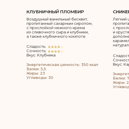
КЛУБНИЧНЫЙ ПЛОМБИР
СНИКЕ
Воздушный ванильный бисквит,
Лёгкий 
пропитанный сахарным сиропом,
пропита
с прослойкой нежного крема
с просл
из сливочного сыра и клубники,
и хруст
а также клубничного компоте.
дополн
карамел
натурал
Сладость:
Сочность:
Вкус: Клубника
Сладост
Сочност
Вкус: К
Энергетическая ценность: 350 ккал
Белки: 5,5
Жиры: 23
Энергет
Углеводы: 30
Белки: 7
Жиры: 
Углевод