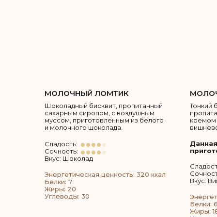
МОЛОЧНЫЙ ЛОМТИК
МОЛОЧ
Шоколадный бисквит, пропитанный
Тонкий 
сахарным сиропом, с воздушным
пропит
муссом, приготовленным из белого
кремом 
и молочного шоколада.
вишнево
Данная
Сладость:
пригот
Сочность:
Вкус: Шоколад
Сладост
Сочност
Энергетическая ценность: 320 ккал
Вкус: В
Белки: 7
Жиры: 20
Углеводы: 30
Энергет
Белки: 6
Жиры: 1