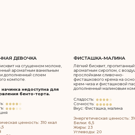
НАЯ ДЕВОЧКА
ФИСТАШКА-МАЛИНА
бисквит на сгущенном молоке,
Лёгкий бисквит, пропитанный
анный ароматным ванильным
ароматным сиропом, с возд
и дополненный слоем
прослойками сливочно-
го компоте.
фисташкового крема на осн
крем-чиза и фисташковой пас
дополненный малиновым ком
 начинка недоступна для
овления бенто-торта.
Сладость:
ь:
Сочность:
ь:
Вкус: Фисташка, малина
ишня
Энергетическая ценность: 31
ическая ценность: 310 ккал
Белки: 6,5
,5
Жиры: 23
8
Углеводы: 20