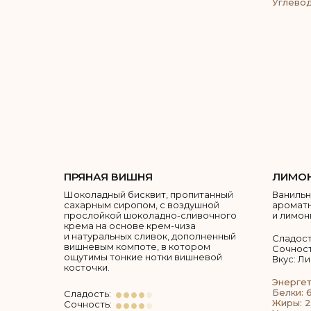
Углевод
ПРЯНАЯ ВИШНЯ
ЛИМО
Шоколадный бисквит, пропитанный
Ванильн
сахарным сиропом, с воздушной
ароматн
прослойкой шоколадно-сливочного
и лимон
крема на основе крем-чиза
и натуральных сливок, дополненный
Сладост
вишневым компоте, в котором
Сочност
ощутимы тонкие нотки вишневой
Вкус: Л
косточки.
Энергет
Белки: 6
Сладость:
Жиры: 2
Сочность: