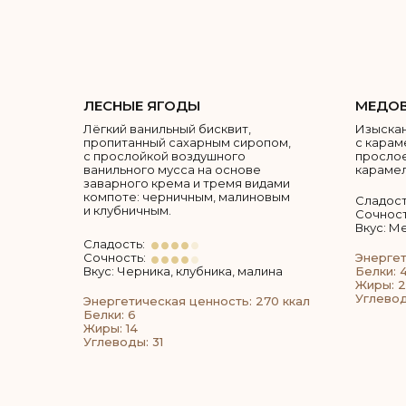
ЛЕСНЫЕ ЯГОДЫ
МЕДОВ
Лёгкий ванильный бисквит,
Изыскан
пропитанный сахарным сиропом,
с карам
с прослойкой воздушного
просло
ванильного мусса на основе
карамел
заварного крема и тремя видами
компоте: черничным, малиновым
Сладост
и клубничным.
Сочност
Вкус: М
Сладость:
Сочность:
Энергет
Вкус: Черника, клубника, малина
Белки: 4
Жиры: 
Углевод
Энергетическая ценность: 270 ккал
Белки: 6
Жиры: 14
Углеводы: 31