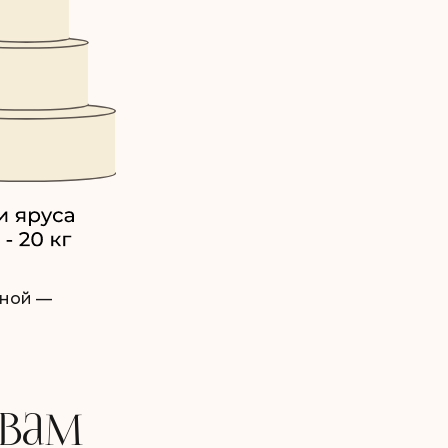
дной —
 вам