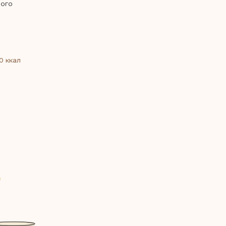
ного
0 ккал