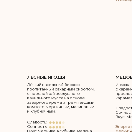
ЛЕСНЫЕ ЯГОДЫ
МЕДОВ
Лёгкий ванильный бисквит,
Изыскан
пропитанный сахарным сиропом,
с карам
с прослойкой воздушного
просло
ванильного мусса на основе
карамел
заварного крема и тремя видами
компоте: черничным, малиновым
Сладост
и клубничным.
Сочност
Вкус: М
Сладость:
Сочность:
Энергет
Вкус: Черника, клубника, малина
Белки: 4