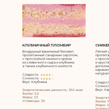
КЛУБНИЧНЫЙ ПЛОМБИР
СНИКЕ
Воздушный ванильный бисквит,
Лёгкий 
пропитанный сахарным сиропом,
пропита
с прослойкой нежного крема
с просл
из сливочного сыра и клубники,
и хруст
а также клубничного компоте.
дополн
карамел
натурал
Сладость:
Сочность:
Вкус: Клубника
Сладост
Сочност
Вкус: К
Энергетическая ценность: 350 ккал
Белки: 5,5
Жиры: 23
Энергет
Углеводы: 30
Белки: 7
Жиры: 
Углевод