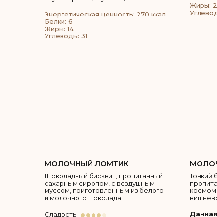
Жиры: 
Углевод
Энергетическая ценность: 270 ккал
Белки: 6
Жиры: 14
Углеводы: 31
МОЛОЧНЫЙ ЛОМТИК
МОЛОЧ
Шоколадный бисквит, пропитанный
Тонкий 
сахарным сиропом, с воздушным
пропит
муссом, приготовленным из белого
кремом 
и молочного шоколада.
вишнево
Данная
Сладость: