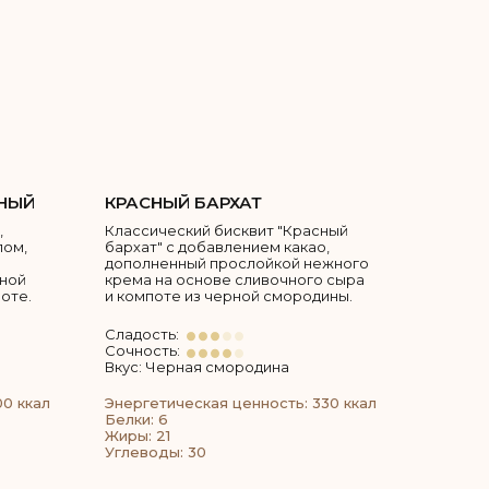
НЫЙ
КРАСНЫЙ БАРХАТ
,
Классический бисквит "Красный
пом,
бархат" с добавлением какао,
дополненный прослойкой нежного
тной
крема на основе сливочного сыра
оте.
и компоте из черной смородины.
Сладость:
Сочность:
Вкус: Черная смородина
00 ккал
Энергетическая ценность: 330 ккал
Белки: 6
Жиры: 21
Углеводы: 30