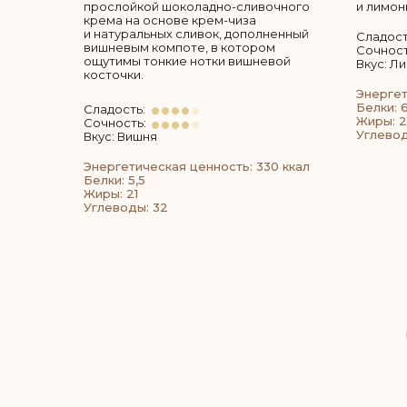
прослойкой шоколадно-сливочного
и лимон
крема на основе крем-чиза
и натуральных сливок, дополненный
Сладост
вишневым компоте, в котором
Сочност
ощутимы тонкие нотки вишневой
Вкус: Л
косточки.
Энергет
Белки: 6
Сладость:
Жиры: 2
Сочность:
Углевод
Вкус: Вишня
Энергетическая ценность: 330 ккал
Белки: 5,5
Жиры: 21
Углеводы: 32