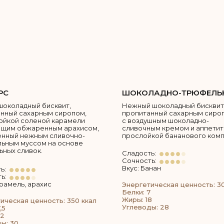
РС
ШОКОЛАДНО-ТРЮФЕЛЬ
шоколадный бисквит,
Нежный шоколадный бисквит
нный сахарным сиропом,
пропитанный сахарным сиро
ойкой соленой карамели
с воздушным шоколадно-
ящим обжаренным арахисом,
сливочным кремом и аппети
енный нежным сливочно-
прослойкой бананового комп
ьным муссом на основе
ьных сливок.
Сладость:
Сочность:
Вкус: Банан
ь:
ь:
арамель, арахис
Энергетическая ценность: 3
Белки: 7
Жиры: 18
ическая ценность: 350 ккал
Углеводы: 28
,5
22
ы: 30