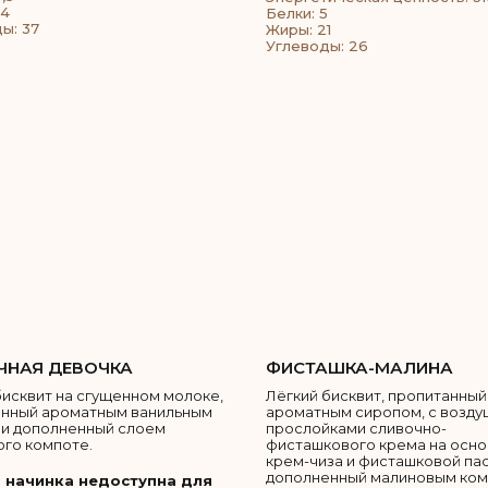
24
Белки: 5
ы: 37
Жиры: 21
Углеводы: 26
НАЯ ДЕВОЧКА
ФИСТАШКА-МАЛИНА
бисквит на сгущенном молоке,
Лёгкий бисквит, пропитанный
анный ароматным ванильным
ароматным сиропом, с возд
и дополненный слоем
прослойками сливочно-
го компоте.
фисташкового крема на осн
крем-чиза и фисташковой пас
дополненный малиновым ком
 начинка недоступна для