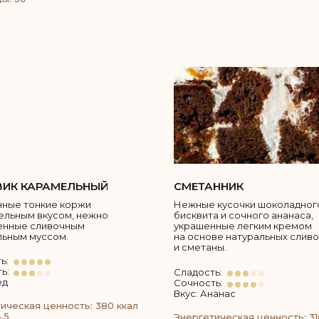
ИК КАРАМЕЛЬНЫЙ
СМЕТАННИК
ные тонкие коржи
Нежные кусочки шоколадног
ельным вкусом, нежно
бисквита и сочного ананаса,
енные сливочным
украшенные легким кремом
ьным муссом.
на основе натуральных сливо
и сметаны.
ь:
ь:
Сладость:
ед
Сочность:
Вкус: Ананас
ическая ценность: 380 ккал
,5
Энергетическая ценность: 31