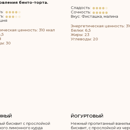
овления бенто-торта.
Сладость:
ь:
Сочность:
ь:
Вкус: Фисташка, малина
ишня
Энергетическая ценность: 31
ическая ценность: 310 ккал
Белки: 6,5
,5
Жиры: 23
8
Углеводы: 20
ы: 30
ННЫЙ
ЙОГУРТОВЫЙ
ый бисквит с прослойкой
Нежный пропитанный ваниль
ого лимонного курда
бисквит, с прослойкой из че