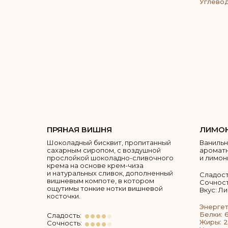
Углевод
ПРЯНАЯ ВИШНЯ
ЛИМО
Шоколадный бисквит, пропитанный
Ванильн
сахарным сиропом, с воздушной
ароматн
прослойкой шоколадно-сливочного
и лимон
крема на основе крем-чиза
и натуральных сливок, дополненный
Сладост
вишневым компоте, в котором
Сочност
ощутимы тонкие нотки вишневой
Вкус: Л
косточки.
Энергет
Белки: 6
Сладость:
Жиры: 2
Сочность: