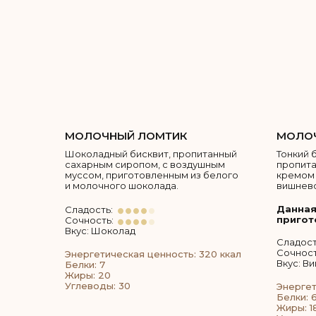
МОЛОЧНЫЙ ЛОМТИК
МОЛОЧ
Шоколадный бисквит, пропитанный
Тонкий 
сахарным сиропом, с воздушным
пропит
муссом, приготовленным из белого
кремом 
и молочного шоколада.
вишнево
Данная
Сладость:
пригот
Сочность:
Вкус: Шоколад
Сладост
Сочност
Энергетическая ценность: 320 ккал
Вкус: В
Белки: 7
Жиры: 20
Углеводы: 30
Энергет
Белки: 6
Жиры: 1