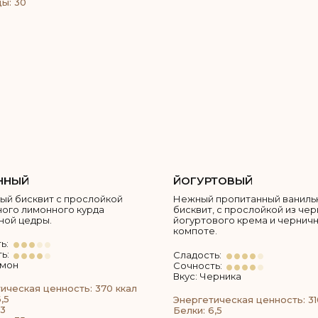
ы: 30
ННЫЙ
ЙОГУРТОВЫЙ
ый бисквит с прослойкой
Нежный пропитанный ваниль
ого лимонного курда
бисквит, с прослойкой из че
ной цедры.
йогуртового крема и чернич
компоте.
ь:
ь:
Сладость:
имон
Сочность:
Вкус: Черника
ическая ценность: 370 ккал
,5
Энергетическая ценность: 31
3
Белки: 6,5