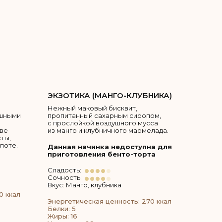
ЭКЗОТИКА (МАНГО-КЛУБНИКА)
Нежный маковый бисквит,
ушными
пропитанный сахарным сиропом,
с прослойкой воздушного мусса
ове
из манго и клубничного мармелада.
ты,
поте.
Данная начинка недоступна для
приготовления бенто-торта
Сладость:
Сочность:
Вкус: Манго, клубника
0 ккал
Энергетическая ценность: 270 ккал
Белки: 5
Жиры: 16