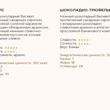
РС
ШОКОЛАДНО-ТРЮФЕЛЬ
шоколадный бисквит,
Нежный шоколадный бисквит
нный сахарным сиропом,
пропитанный сахарным сиро
ойкой соленой карамели
с воздушным шоколадно-
ящим обжаренным арахисом,
сливочным кремом и аппети
енный нежным сливочно-
прослойкой бананового комп
ьным муссом на основе
ьных сливок.
Сладость:
Сочность:
Вкус: Банан
ь:
ь:
арамель, арахис
Энергетическая ценность: 3
Белки: 7
Жиры: 18
ическая ценность: 350 ккал
Углеводы: 28
,5
22
ы: 30