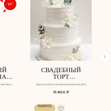
Хит
ЫЙ
СВАДЕБНЫЙ
НАЯ
ТОРТ
А
СКАЗОЧНЫЙ
ный вес
Цена указа за минимальный вес
САД
ния, но
торта с учётом оформления, но
15 800
₽
и
без учёта доставки
ВЫБРАТЬ