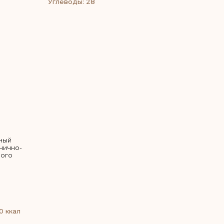
Углеводы: 28
ный
рнично-
ного
0 ккал