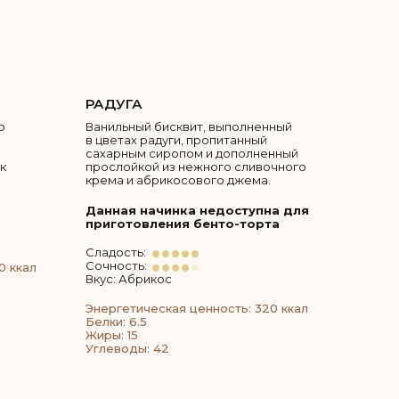
РАДУГА
о
Ванильный бисквит, выполненный
в цветах радуги, пропитанный
сахарным сиропом и дополненный
к
прослойкой из нежного сливочного
крема и абрикосового джема.
Данная начинка недоступна для
приготовления бенто-торта
Сладость:
Сочность:
0 ккал
Вкус: Абрикос
Энергетическая ценность: 320 ккал
Белки: 6.5
Жиры: 15
Углеводы: 42