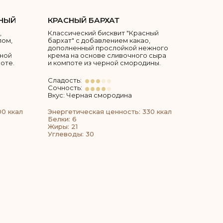
НЫЙ
КРАСНЫЙ БАРХАТ
,
Классический бисквит "Красный
пом,
бархат" с добавлением какао,
дополненный прослойкой нежного
тной
крема на основе сливочного сыра
оте.
и компоте из черной смородины.
Сладость:
Сочность:
Вкус: Черная смородина
00 ккал
Энергетическая ценность: 330 ккал
Белки: 6
Жиры: 21
Углеводы: 30