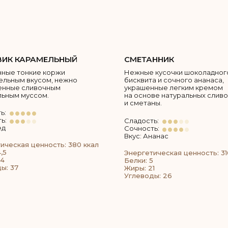
ИК КАРАМЕЛЬНЫЙ
СМЕТАННИК
ные тонкие коржи
Нежные кусочки шоколадног
ельным вкусом, нежно
бисквита и сочного ананаса,
енные сливочным
украшенные легким кремом
ьным муссом.
на основе натуральных сливо
и сметаны.
ь:
ь:
Сладость:
ед
Сочность:
Вкус: Ананас
ическая ценность: 380 ккал
,5
Энергетическая ценность: 31
24
Белки: 5
ы: 37
Жиры: 21
Углеводы: 26