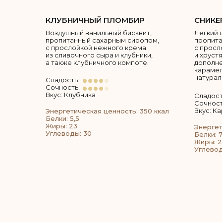
КЛУБНИЧНЫЙ ПЛОМБИР
СНИКЕ
Воздушный ванильный бисквит,
Лёгкий 
пропитанный сахарным сиропом,
пропита
с прослойкой нежного крема
с просл
из сливочного сыра и клубники,
и хруст
а также клубничного компоте.
дополн
карамел
натурал
Сладость:
Сочность:
Вкус: Клубника
Сладост
Сочност
Вкус: К
Энергетическая ценность: 350 ккал
Белки: 5,5
Жиры: 23
Энергет
Углеводы: 30
Белки: 7
Жиры: 
Углевод