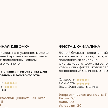
НАЯ ДЕВОЧКА
ФИСТАШКА-МАЛИНА
бисквит на сгущенном молоке,
Лёгкий бисквит, пропитанный
анный ароматным ванильным
ароматным сиропом, с возд
и дополненный слоем
прослойками сливочно-
го компоте.
фисташкового крема на осн
крем-чиза и фисташковой пас
дополненный малиновым ком
 начинка недоступна для
овления бенто-торта.
Сладость:
ь:
Сочность:
ь:
Вкус: Фисташка, малина
ишня
Энергетическая ценность: 31
ическая ценность: 310 ккал
Белки: 6,5
,5
Жиры: 23
8
Углеводы: 20