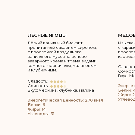
ЛЕСНЫЕ ЯГОДЫ
МЕДОВ
Лёгкий ванильный бисквит,
Изыскан
пропитанный сахарным сиропом,
с карам
с прослойкой воздушного
просло
ванильного мусса на основе
карамел
заварного крема и тремя видами
компоте: черничным, малиновым
Сладост
и клубничным.
Сочност
Вкус: М
Сладость:
Сочность:
Энергет
Вкус: Черника, клубника, малина
Белки: 4
Жиры: 
Углевод
Энергетическая ценность: 270 ккал
Белки: 6
Жиры: 14
Углеводы: 31