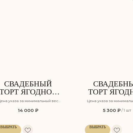
СВАДЕБНЫЙ
СВАДЕБН
ТОРТ ЯГОДНОЕ
ТОРТ ЯГОД
УДОВОЛЬСТВИЕ
ПОЛЯН
ена указа за минимальный вес
Цена указа за минималь
орта с учётом оформления, но
торта с учётом оформле
14 000
₽
5 300
₽
/
1 шт
без учёта доставки
без учёта доставк
ВЫБРАТЬ
ВЫБРАТЬ