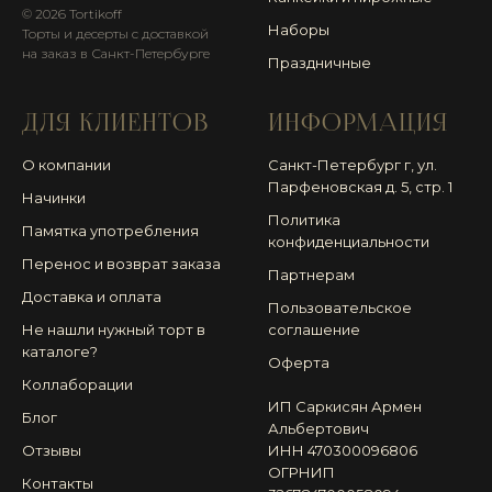
© 2026 Tortikoff
Наборы
Торты и десерты с доставкой
на заказ в Санкт-Петербурге
Праздничные
ДЛЯ КЛИЕНТОВ
ИНФОРМАЦИЯ
О компании
Санкт-Петербург г, ул.
Парфеновская д. 5, стр. 1
Начинки
Политика
Памятка употребления
конфиденциальности
Перенос и возврат заказа
Партнерам
Доставка и оплата
Пользовательское
Не нашли нужный торт в
соглашение
каталоге?
Оферта
Коллаборации
ИП Саркисян Армен
Блог
Альбертович
Отзывы
ИНН 470300096806
ОГРНИП
Контакты