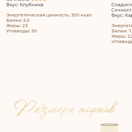
Например: если 35 гостей, то 35 * 200 = 7 кг