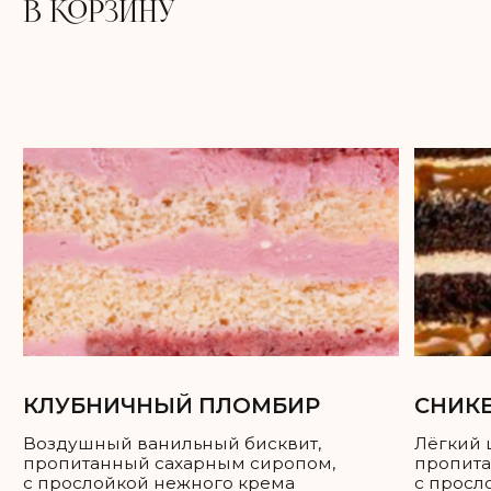
КЛУБНИЧНЫЙ ПЛОМБИР
СНИКЕРС
Воздушный ванильный бисквит,
Лёгкий шоколадный бисквит,
пропитанный сахарным сиропом,
пропитанный сахарным сиро
с прослойкой нежного крема
с прослойкой соленой карам
из сливочного сыра и клубники,
и хрустящим обжаренным ар
а также клубничного компоте.
дополненный нежным сливо
карамельным муссом на осн
Сладость:
натуральных сливок.
Сочность:
Вкус: Клубника
Сладость:
Сочность:
Энергетическая ценность: 350 ккал
Вкус: Карамель, арахис
Белки: 5,5
Жиры: 23
Энергетическая ценность: 350
Углеводы: 30
Белки: 7,5
Жиры: 22
Углеводы: 30