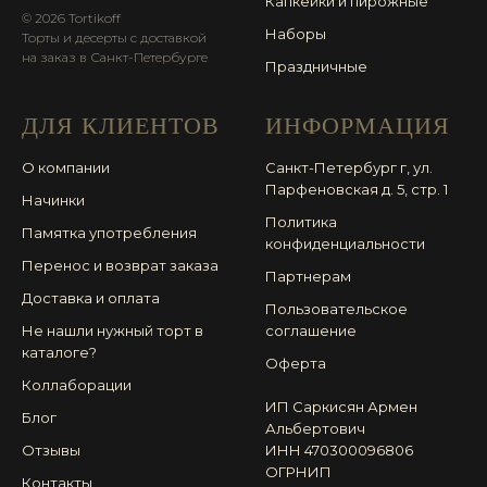
Капкейки и пирожные
© 2026 Tortikoff
Наборы
Торты и десерты с доставкой
на заказ в Санкт-Петербурге
Праздничные
ДЛЯ КЛИЕНТОВ
ИНФОРМАЦИЯ
О компании
Санкт-Петербург г, ул.
Парфеновская д. 5, стр. 1
Начинки
Политика
Памятка употребления
конфиденциальности
Перенос и возврат заказа
Партнерам
Доставка и оплата
Пользовательское
Не нашли нужный торт в
соглашение
каталоге?
Оферта
Коллаборации
ИП Саркисян Армен
Блог
Альбертович
Отзывы
ИНН 470300096806
ОГРНИП
Контакты