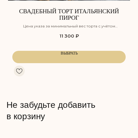
СВАДЕБНЫЙ ТОРТ ИТАЛЬЯНСКИЙ
ПИРОГ
Цена указа за минимальный вес торта с учётом
оформления, но без учёта доставки
11 300
₽
КЛУБНИЧНЫЙ ПЛОМБИР
СНИКЕРС
Воздушный ванильный бисквит,
Лёгкий шоколадный бисквит,
ВЫБРАТЬ
пропитанный сахарным сиропом,
пропитанный сахарным сиро
с прослойкой нежного крема
с прослойкой соленой карам
из сливочного сыра и клубники,
и хрустящим обжаренным ар
а также клубничного компоте.
дополненный нежным сливо
карамельным муссом на осн
Сладость:
натуральных сливок.
Сочность:
Вкус: Клубника
Сладость:
Сочность:
Энергетическая ценность: 350 ккал
Вкус: Карамель, арахис
Белки: 5,5
Жиры: 23
Энергетическая ценность: 350
Углеводы: 30
Белки: 7,5
Жиры: 22
Углеводы: 30