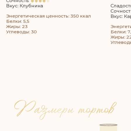
Например: если 35 гостей, то 35 * 200 = 7 кг