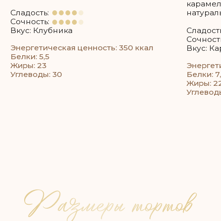
Например: если 35 гостей, то 35 * 200 = 7 кг