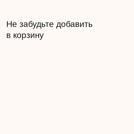
КЛУБНИЧНЫЙ ПЛОМБИР
СНИКЕРС
Воздушный ванильный бисквит,
Лёгкий шоколадный бисквит,
пропитанный сахарным сиропом,
пропитанный сахарным сиро
с прослойкой нежного крема
с прослойкой соленой карам
из сливочного сыра и клубники,
и хрустящим обжаренным ар
а также клубничного компоте.
дополненный нежным сливо
карамельным муссом на осн
Сладость:
натуральных сливок.
Сочность:
Вкус: Клубника
Сладость:
Сочность:
Энергетическая ценность: 350 ккал
Вкус: Карамель, арахис
Белки: 5,5
Жиры: 23
Энергетическая ценность: 350
Углеводы: 30
Белки: 7,5
Жиры: 22
Углеводы: 30