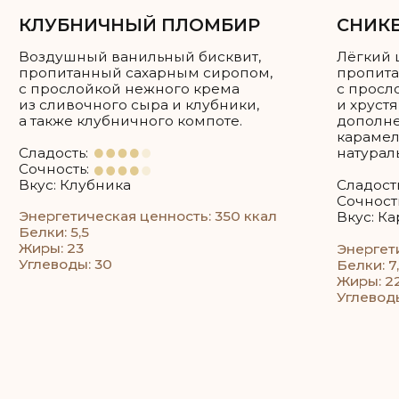
Каждый ярус можно сделать разной
начинкой, можно одной — на ваше
усмотрение!
Как рассчитать нужное вам
количество торта?