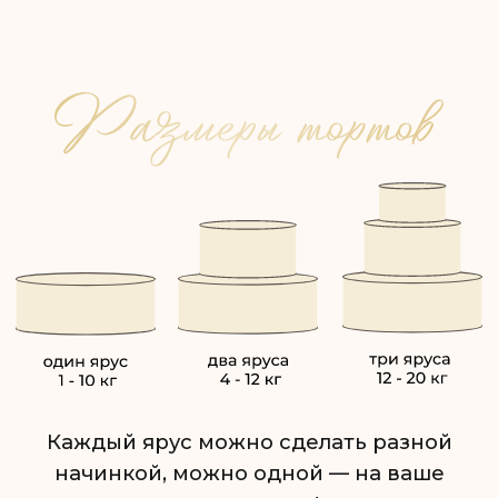
Например: если 35 гостей, то 35 * 200 = 7 кг